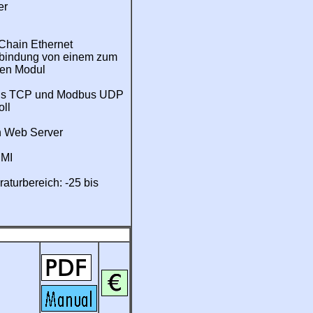
er
Chain Ethernet
rbindung von einem zum
ten Modul
s TCP und Modbus UDP
oll
in Web Server
MI
aturbereich: -25 bis