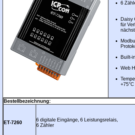
6 Zähl
Daisy 
für Ve
nächs
Modbu
Protok
Built-
Web H
Temper
+75°C
Bestellbezeichnung:
6 digitale Eingänge, 6 Leistungsrelais,
ET-7260
6 Zähler