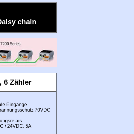
Daisy chain
, 6 Zähler
tale Eingänge
pannungsschutz 70VDC
tungsrelais
C / 24VDC, 5A