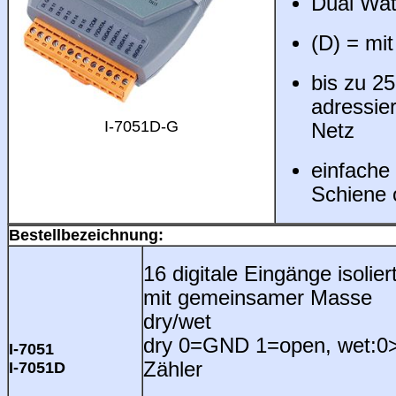
Dual Wa
(D) = mi
bis zu 2
adressie
I-7051D-G
Netz
einfache
Schiene
Bestellbezeichnung:
16 digitale Eingänge isoli
mit gemeinsamer Masse
dry/wet
dry 0=GND 1=open, wet:0
I-7051
Zähler
I-7051D