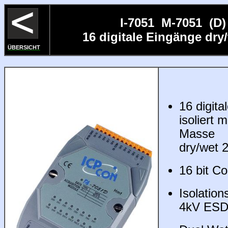
I-7051 M-7051 (D
16 digitale Eingänge dry/
ÜBERSICHT
16 digita
isoliert
Masse
dry/wet 
16 bit C
Isolatio
4kV ES