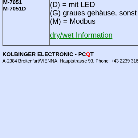
M-7051
(D) = mit LED
M-7051D
(G) graues gehäuse, sonst
(M) = Modbus
dry/wet Information
KOLBINGER ELECTRONIC - PC
Q
T
A-2384 Breitenfurt/VIENNA, Hauptstrasse 93, Phone: +43 2239 3