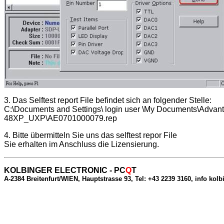
3. Das Selftest report File befindet sich an folgender Stelle:
C:\Documents and Settings\ login user \My Documents\Advan
48XP_UXP\AE0701000079.rep
4. Bitte übermitteln Sie uns das selftest repor File
Sie erhalten im Anschluss die Lizensierung.
KOLBINGER ELECTRONIC - PC
Q
T
A-2384 Breitenfurt/WIEN, Hauptstrasse 93, Tel: +43 2239 3160, info kolb